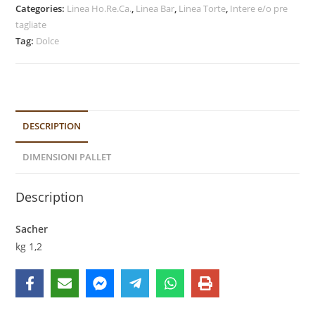
Categories:
Linea Ho.Re.Ca.
,
Linea Bar
,
Linea Torte
,
Intere e/o pre
tagliate
Tag:
Dolce
DESCRIPTION
DIMENSIONI PALLET
Description
Sacher
kg 1,2