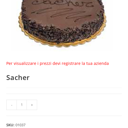
Per visualizzare i prezzi devi registrare la tua azienda
Sacher
Sacher
-
+
quantity
SKU:
01037